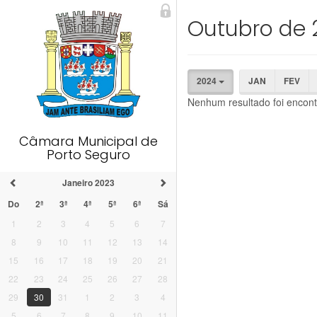
Outubro de 
2024
JAN
FEV
Nenhum resultado foi encont
Câmara Municipal de
Porto Seguro
Janeiro 2023
Do
2ª
3ª
4ª
5ª
6ª
Sá
1
2
3
4
5
6
7
8
9
10
11
12
13
14
15
16
17
18
19
20
21
22
23
24
25
26
27
28
29
30
31
1
2
3
4
5
6
7
8
9
10
11