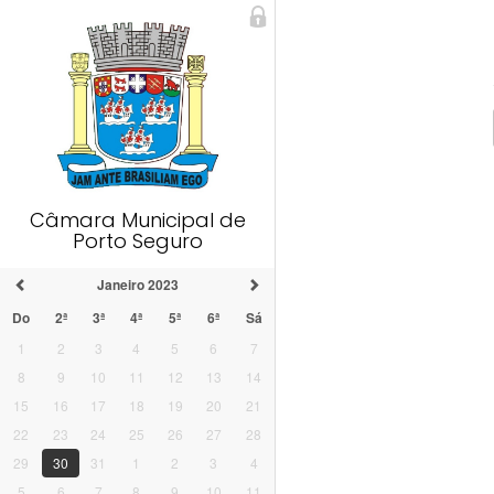
Câmara Municipal de
Porto Seguro
Janeiro 2023
Do
2ª
3ª
4ª
5ª
6ª
Sá
1
2
3
4
5
6
7
8
9
10
11
12
13
14
15
16
17
18
19
20
21
22
23
24
25
26
27
28
29
30
31
1
2
3
4
5
6
7
8
9
10
11