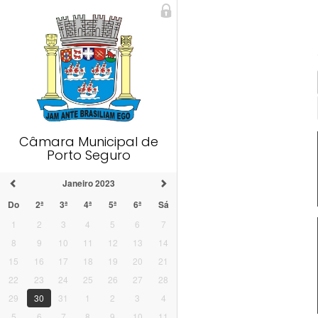
Câmara Municipal de
Porto Seguro
Janeiro 2023
Do
2ª
3ª
4ª
5ª
6ª
Sá
1
2
3
4
5
6
7
8
9
10
11
12
13
14
15
16
17
18
19
20
21
22
23
24
25
26
27
28
29
30
31
1
2
3
4
5
6
7
8
9
10
11