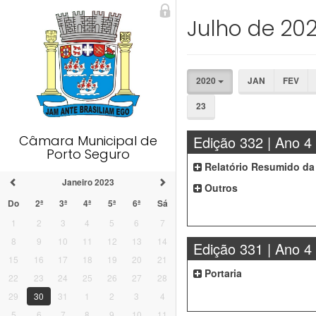
Julho de 20
2020
JAN
FEV
23
Câmara Municipal de
Edição 332 | Ano 4
Porto Seguro
Relatório Resumido da
Janeiro 2023
Outros
Do
2ª
3ª
4ª
5ª
6ª
Sá
1
2
3
4
5
6
7
8
9
10
11
12
13
14
Edição 331 | Ano 4
15
16
17
18
19
20
21
Portaria
22
23
24
25
26
27
28
29
30
31
1
2
3
4
5
6
7
8
9
10
11