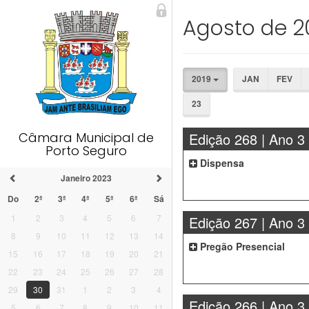
Agosto de 2
2019
JAN
FEV
23
Câmara Municipal de
Edição 268 | Ano 3
Porto Seguro
Dispensa
Janeiro 2023
Do
2ª
3ª
4ª
5ª
6ª
Sá
1
2
3
4
5
6
7
Edição 267 | Ano 3
8
9
10
11
12
13
14
Pregão Presencial
15
16
17
18
19
20
21
22
23
24
25
26
27
28
29
30
31
1
2
3
4
Edição 266 | Ano 3
5
6
7
8
9
10
11