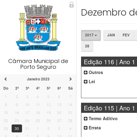
Dezembro de
2017
JAN
FEV
28
Câmara Municipal de
Edição 116 | Ano 1
Porto Seguro
Outros
Janeiro 2023
Lei
Do
2ª
3ª
4ª
5ª
6ª
Sá
1
2
3
4
5
6
7
8
9
10
11
12
13
14
Edição 115 | Ano 1
15
16
17
18
19
20
21
Termo Aditivo
22
23
24
25
26
27
28
Errata
29
30
31
1
2
3
4
5
6
7
8
9
10
11