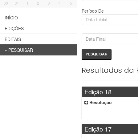
30
31
1
2
3
4
5
Período De
INÍCIO
EDIÇÕES
EDITAIS
»
PESQUISAR
Resultados da 
Edição 18
Resolução
Edição 17