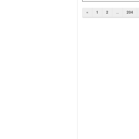
«
1
2
...
204