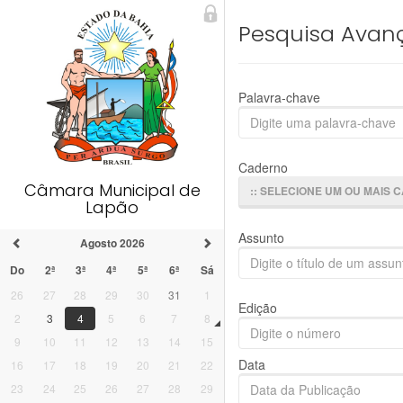
Pesquisa Avan
Palavra-chave
Caderno
Câmara Municipal de
:: SELECIONE UM OU MAIS 
Lapão
Assunto
Agosto 2026
Do
2ª
3ª
4ª
5ª
6ª
Sá
26
27
28
29
30
31
1
Edição
2
3
4
5
6
7
8
9
10
11
12
13
14
15
Data
16
17
18
19
20
21
22
23
24
25
26
27
28
29