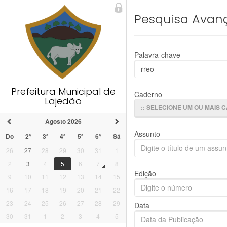
Pesquisa Avan
Palavra-chave
Prefeitura Municipal de
Caderno
Lajedão
:: SELECIONE UM OU MAIS 
Agosto 2026
Assunto
Do
2ª
3ª
4ª
5ª
6ª
Sá
26
27
28
29
30
31
1
2
3
4
5
6
7
8
Edição
9
10
11
12
13
14
15
16
17
18
19
20
21
22
23
24
25
26
27
28
29
Data
30
31
1
2
3
4
5