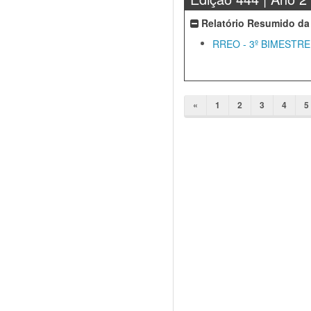
Relatório Resumido da
RREO - 3º BIMESTRE
«
1
2
3
4
5