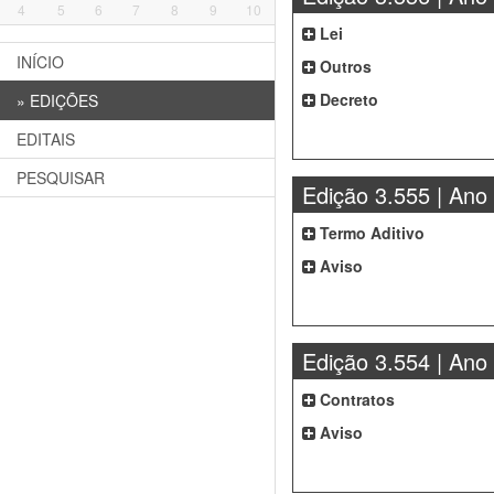
4
5
6
7
8
9
10
Lei
INÍCIO
Outros
Decreto
»
EDIÇÕES
EDITAIS
PESQUISAR
Edição 3.555 | Ano
Termo Aditivo
Aviso
Edição 3.554 | Ano
Contratos
Aviso