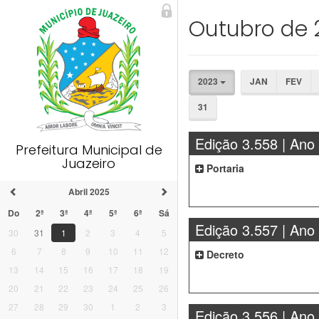
Outubro de 
2023
JAN
FEV
31
Edição 3.558 | Ano
Prefeitura Municipal de
Juazeiro
Portaria
Abril 2025
Do
2ª
3ª
4ª
5ª
6ª
Sá
Edição 3.557 | Ano
30
31
1
2
3
4
5
6
7
8
9
10
11
12
Decreto
13
14
15
16
17
18
19
20
21
22
23
24
25
26
27
28
29
30
1
2
3
Edição 3.556 | Ano