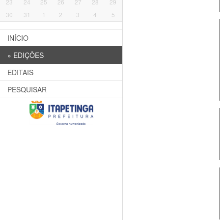
23
24
25
26
27
28
29
30
31
1
2
3
4
5
INÍCIO
»
EDIÇÕES
EDITAIS
PESQUISAR