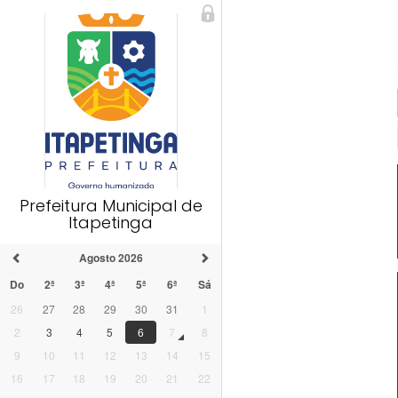
Prefeitura Municipal de
Itapetinga
Agosto 2026
Do
2ª
3ª
4ª
5ª
6ª
Sá
26
27
28
29
30
31
1
2
3
4
5
6
7
8
9
10
11
12
13
14
15
16
17
18
19
20
21
22