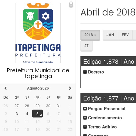
Abril de 2018
2018
JAN
FEV
27
Edição 1.878 | Ano
Prefeitura Municipal de
Decreto
Itapetinga
Agosto 2026
Edição 1.877 | Ano
Do
2ª
3ª
4ª
5ª
6ª
Sá
26
27
28
29
30
31
1
Pregão Presencial
2
3
4
5
6
7
8
Credenciamento
9
10
11
12
13
14
15
Termo Aditivo
16
17
18
19
20
21
22
Contratos