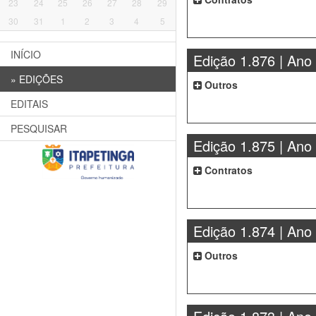
23
24
25
26
27
28
29
30
31
1
2
3
4
5
INÍCIO
Edição 1.876 | Ano
»
EDIÇÕES
Outros
EDITAIS
PESQUISAR
Edição 1.875 | Ano
Contratos
Edição 1.874 | Ano
Outros