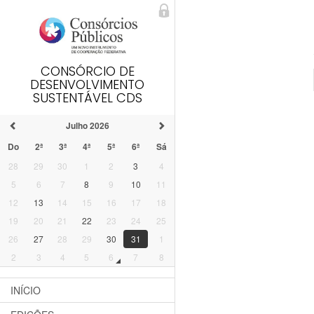
CONSÓRCIO DE
DESENVOLVIMENTO
SUSTENTÁVEL CDS
Julho 2026
Do
2ª
3ª
4ª
5ª
6ª
Sá
28
29
30
1
2
3
4
5
6
7
8
9
10
11
12
13
14
15
16
17
18
19
20
21
22
23
24
25
26
27
28
29
30
31
1
2
3
4
5
6
7
8
INÍCIO