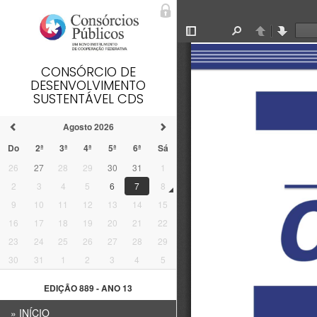
CONSÓRCIO DE
DESENVOLVIMENTO
SUSTENTÁVEL CDS
Agosto 2026
Do
2ª
3ª
4ª
5ª
6ª
Sá
26
27
28
29
30
31
1
2
3
4
5
6
7
8
9
10
11
12
13
14
15
16
17
18
19
20
21
22
23
24
25
26
27
28
29
30
31
1
2
3
4
5
EDIÇÃO 889 - ANO 13
»
INÍCIO