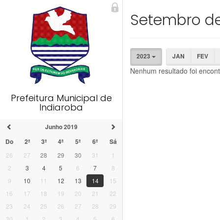
Setembro d
2023
JAN
FEV
Nenhum resultado foi encont
Prefeitura Municipal de
Indiaroba
Junho 2019
Do
2ª
3ª
4ª
5ª
6ª
Sá
26
27
28
29
30
31
1
2
3
4
5
6
7
8
9
10
11
12
13
14
15
16
17
18
19
20
21
22
23
24
25
26
27
28
29
30
1
2
3
4
5
6