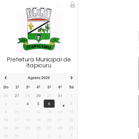
Prefeitura Municipal de
Itapicuru
Agosto 2026
Do
2ª
3ª
4ª
5ª
6ª
Sá
26
27
28
29
30
31
1
2
3
4
5
6
7
8
9
10
11
12
13
14
15
16
17
18
19
20
21
22
23
24
25
26
27
28
29
30
31
1
2
3
4
5