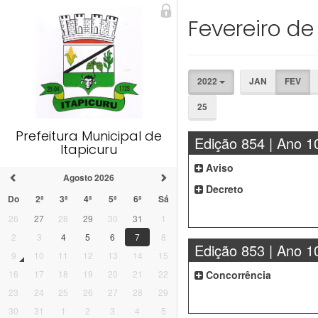
Fevereiro de
2022
JAN
FEV
25
Prefeitura Municipal de
Edição 854 | Ano 1
Itapicuru
Aviso
Agosto 2026
Decreto
Do
2ª
3ª
4ª
5ª
6ª
Sá
26
27
28
29
30
31
1
2
3
4
5
6
7
8
Edição 853 | Ano 1
9
10
11
12
13
14
15
Concorrência
16
17
18
19
20
21
22
23
24
25
26
27
28
29
30
31
1
2
3
4
5