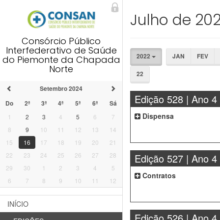
Julho de 20
Consórcio Público
Interfederativo de Saúde
2022
JAN
FEV
do Piemonte da Chapada
Norte
22
Setembro 2024
Edição 528 | Ano 4
Do
2ª
3ª
4ª
5ª
6ª
Sá
Dispensa
1
2
3
4
5
6
7
8
9
10
11
12
13
14
15
16
17
18
19
20
21
22
23
24
25
26
27
28
Edição 527 | Ano 4
29
30
1
2
3
4
5
Contratos
6
7
8
9
10
11
12
INÍCIO
Edição 526 | Ano 4