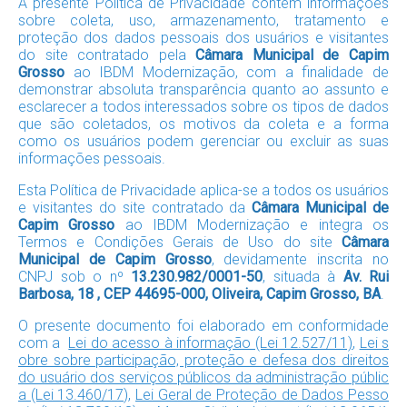
A presente Política de Privacidade contém informações
sobre coleta, uso, armazenamento, tratamento e
proteção dos dados pessoais dos usuários e visitantes
do site contratado pela
Câmara Municipal de Capim
Grosso
ao IBDM Modernização, com a finalidade de
demonstrar absoluta transparência quanto ao assunto e
esclarecer a todos interessados sobre os tipos de dados
que são coletados, os motivos da coleta e a forma
como os usuários podem gerenciar ou excluir as suas
informações pessoais.
Esta Política de Privacidade aplica-se a todos os usuários
e visitantes do site contratado da
Câmara Municipal de
Capim Grosso
ao IBDM Modernização e integra os
Termos e Condições Gerais de Uso do site
Câmara
Municipal de Capim Grosso
, devidamente inscrita no
CNPJ sob o nº
13.230.982/0001-50
, situada à
Av. Rui
Barbosa, 18 , CEP 44695-000, Oliveira, Capim Grosso, BA
.
O presente documento foi elaborado em conformidade
com a
Lei do acesso à informação (Lei 12.527/11)
,
Lei s
obre sobre participação, proteção e defesa dos direitos
do usuário dos serviços públicos da administração públic
a (Lei 13.460/17)
,
Lei Geral de Proteção de Dados Pesso