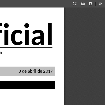
Presentation
Print
Download
Too
Mode
icial
o
3 de abril de 2017