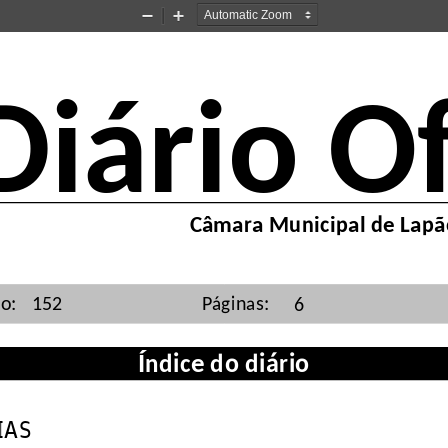
Zoom
Zoom
Out
In
Diário Of
Câmara Municipal de Lapã
o:
152
Páginas:
6
Índice do diário
IAS