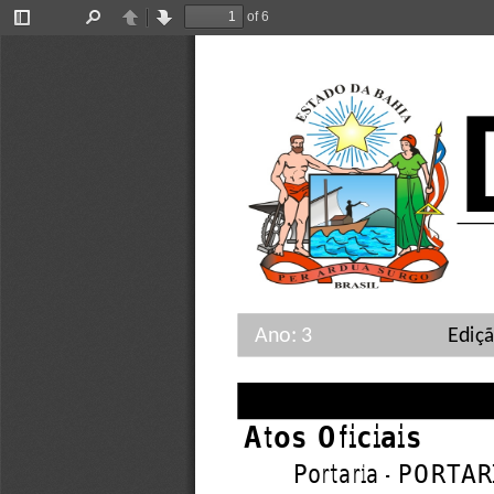
of 6
Toggle
Find
Previous
Next
Sidebar
Ano:
3
Ediçã
Atos Oficiais
Portaria - PORTAR