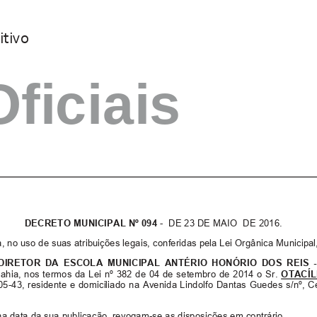
itivo
ficiais
DECRETO MUNICIPAL Nº 094
-  DE 23 DE MAIO  DE 2016. 
, no uso de suas atribuições legais, con
feridas pela Lei Orgânica Municipal
DIRETOR DA ESCOLA MUNICIPAL ANTÉRIO HONÓRIO DOS REIS 
ahia, nos termos da Lei nº 382 de 04 de setem
brode2014oSr.
OTACÍL
05-43, residente e domiciliado na Aven
ida Lindolfo Dantas Guedes s/nº, C
r na data da sua publicação, revogam-se a
s disposições em contrário.