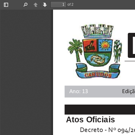
of 2
Toggle
Find
Previous
Next
Sidebar
Ano:13
Ediç
Atos Oficiais
Decreto - Nº 094/