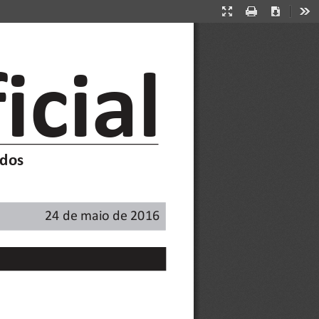
Presentation
Print
Download
Too
Mode
icial
udos
24 de maio de 2016