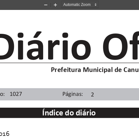
Zoom
Zoom
Out
In
Diário Of
Prefeitura Municipal de Can
ão: 1027
Páginas:
2
Índice do diário
2016