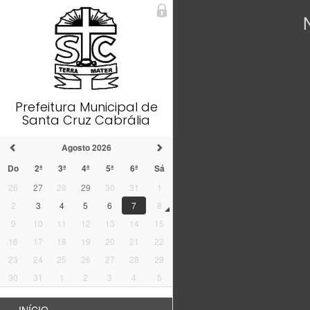
N
Prefeitura Municipal de
Santa Cruz Cabrália
Agosto 2026
Do
2ª
3ª
4ª
5ª
6ª
Sá
26
27
28
29
30
31
1
2
3
4
5
6
7
8
9
10
11
12
13
14
15
16
17
18
19
20
21
22
23
24
25
26
27
28
29
30
31
1
2
3
4
5