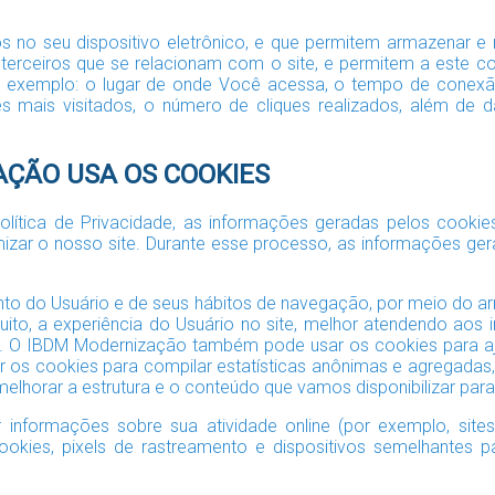
s no seu dispositivo eletrônico, e que permitem armazenar e
or terceiros que se relacionam com o site, e permitem a este
or exemplo: o lugar de onde Você acessa, o tempo de conexão
ites mais visitados, o número de cliques realizados, além d
AÇÃO USA OS COOKIES
ítica de Privacidade, as informações geradas pelos cookies
zar o nosso site. Durante esse processo, as informações ger
o do Usuário e de seus hábitos de navegação, por meio do 
 muito, a experiência do Usuário no site, melhor atendendo aos
). O IBDM Modernização também pode usar os cookies para aju
r os cookies para compilar estatísticas anônimas e agregada
a melhorar a estrutura e o conteúdo que vamos disponibilizar par
informações sobre sua atividade online (por exemplo, site
okies, pixels de rastreamento e dispositivos semelhantes par