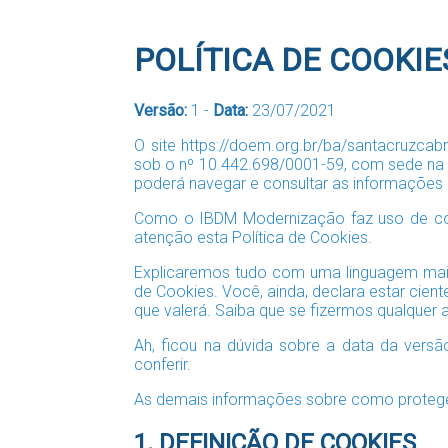
POLÍTICA DE COOKIE
Versão:
1 -
Data:
23/07/2021
O site https://doem.org.br/ba/santacruzcab
sob o nº 10.442.698/0001-59, com sede na A
poderá navegar e consultar as informações 
Como o IBDM Modernização faz uso de cook
atenção esta Política de Cookies.
Explicaremos tudo com uma linguagem mais
de Cookies. Você, ainda, declara estar cien
que valerá. Saiba que se fizermos qualquer
Ah, ficou na dúvida sobre a data da vers
conferir.
As demais informações sobre como protegem
1. DEFINIÇÃO DE COOKIES