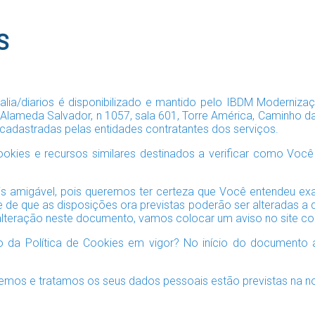
S
ralia/diarios é disponibilizado e mantido pelo IBDM Moderniza
lameda Salvador, n 1057, sala 601, Torre América, Caminho das 
cadastradas pelas entidades contratantes dos serviços.
ies e recursos similares destinados a verificar como Você u
 amigável, pois queremos ter certeza que Você entendeu exat
te de que as disposições ora previstas poderão ser alteradas a
 alteração neste documento, vamos colocar um aviso no site com
ão da Política de Cookies em vigor? No início do documento
os e tratamos os seus dados pessoais estão previstas na nos