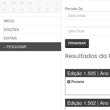
28
29
30
31
1
2
3
Período De
4
5
6
7
8
9
10
INÍCIO
EDIÇÕES
EDITAIS
»
PESQUISAR
Resultados da 
Edição 1.505 | Ano
Portaria
Edição 1.502 | Ano