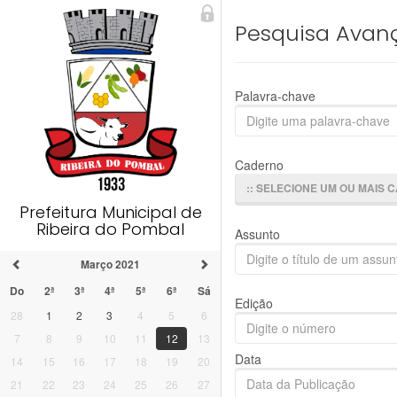
Pesquisa Avan
Palavra-chave
Caderno
:: SELECIONE UM OU MAIS 
Prefeitura Municipal de
Ribeira do Pombal
Assunto
Março 2021
Do
2ª
3ª
4ª
5ª
6ª
Sá
Edição
28
1
2
3
4
5
6
7
8
9
10
11
12
13
Data
14
15
16
17
18
19
20
21
22
23
24
25
26
27