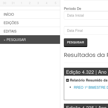
30
31
1
2
3
4
5
Período De
INÍCIO
EDIÇÕES
EDITAIS
»
PESQUISAR
Resultados da 
Edição 4.322 | Ano
Relatório Resumido da
RREO 1º BIMESTRE 
Edição 4.235 | Ano