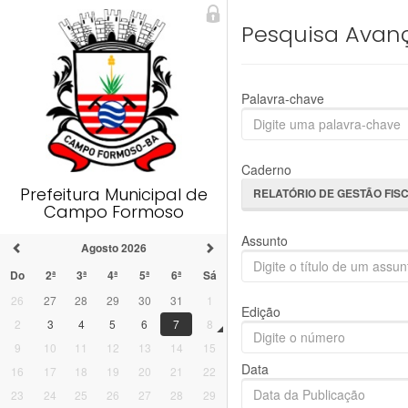
Pesquisa Avan
Palavra-chave
Caderno
Prefeitura Municipal de
RELATÓRIO DE GESTÃO FIS
Campo Formoso
Assunto
Agosto 2026
Do
2ª
3ª
4ª
5ª
6ª
Sá
26
27
28
29
30
31
1
Edição
2
3
4
5
6
7
8
9
10
11
12
13
14
15
Data
16
17
18
19
20
21
22
23
24
25
26
27
28
29