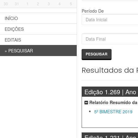
30
31
1
2
3
4
5
Período De
INÍCIO
EDIÇÕES
EDITAIS
»
PESQUISAR
Resultados da 
Edição 1.269 | Ano
Relatório Resumido da
5º BIMESTRE 2019
Edição 1.231 | Ano