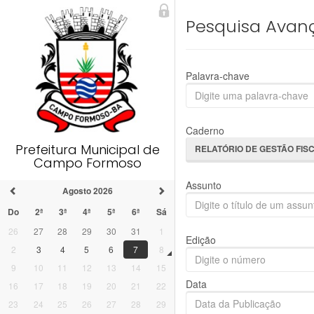
Pesquisa Avan
Palavra-chave
Caderno
Prefeitura Municipal de
RELATÓRIO DE GESTÃO FIS
Campo Formoso
Assunto
Agosto 2026
Do
2ª
3ª
4ª
5ª
6ª
Sá
26
27
28
29
30
31
1
Edição
2
3
4
5
6
7
8
9
10
11
12
13
14
15
Data
16
17
18
19
20
21
22
23
24
25
26
27
28
29